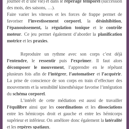
journée et d’une vie) et dans le
repérage temporel
(succession
des mois, des saisons, …).
Faire varier les vitesses et les forces de frappe permet de
favoriser
l’investissement corporel
, la
désinhibition
,
l’épanouissement,
la
régulation tonique
et le
contrôle
moteur
. Ce jeu permet également d’aborder la
planification
motrice
et les
praxies
.
Reproduire un rythme avec son corps c’est déjà
l’entendre
, le
ressentir
puis
l’exprimer
. Il faut alors
décomposer le mouvement
, l’apprendre en le répétant
plusieurs fois afin de
l’intégrer
,
l’automatiser
et
l’acquérir
.
La prise de conscience de son corps en train d’effectuer des
mouvements et la sensibilité kinesthésique favorise l’intégration
du
schéma corporel
.
L’intérêt de cette médiation est aussi de travailler
l’équilibre
ainsi que les
coordinations
et les
dissociations
entre les hémicorps droit et gauche et entre les hémicorps
supérieur et inférieur. On améliore donc également la
latéralité
et les
repères spatiaux
.