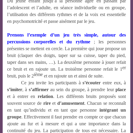
Du jeune enfant jusqu’à la personne âgée en passant par
l’adolescent et l’adulte, en séance individuelle ou en groupe,
l’utilisation des différents rythmes et de la voix est essentielle
en psychomotricité et passe aisément par le jeu.
Prenons l’exemple d’un jeu très simple, autour des
percussions corporelles et du rythme
; les personnes
présentes se mettent en cercle. La première qui joue propose un
bruit (claquer des doigts, taper sur sa cuisse, taper du pied,
taper dans ses mains, …). La deuxième personne à jouer refait
er
ce bruit et en rajoute un. La troisième personne refait le 1
ième
bruit, puis le 2
et en rajoute un et ainsi de suite.
Ce jeu invite les participants à
s’écouter
entre eux, à
s’imiter
, à
s’affirmer
au sein du groupe, à prendre leur
place
et à entrer en
relation
. Les différents bruits proposés sont
souvent source de
rire
et
d’amusement
. Chacun se reconnaît
en tant qu’individu et en tant que personne
intégrant
un
groupe
. Effectivement il faut prendre en compte ce que chacun
ajoute au fur et à mesure et qui a une importance dans la
continuité du jeu. La participation de tous est nécessaire. La