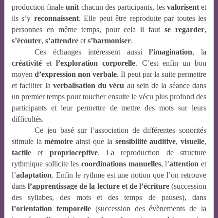
production finale
unit
chacun des participants, les
valorisent
et
ils s’y
reconnaissent
. Elle peut être reproduite par toutes les
personnes en même temps, pour cela il faut
se
regarder
,
s’écouter
,
s’attendre
et
s’harmoniser
.
Ces échanges intéressent aussi
l’imagination
, la
créativité
et
l’exploration
corporelle
. C’est enfin un bon
moyen
d’expression
non
verbale
. Il peut par la suite permettre
et faciliter la
verbalisation du vécu
au sein de la séance dans
un premier temps pour toucher ensuite le vécu plus profond des
participants et leur permettre de mettre des mots sur leurs
difficultés.
Ce jeu basé sur l’association de différentes sonorités
stimule la
mémoire
ainsi que la
sensibilité auditive
,
visuelle
,
tactile
et
proprioceptive
. La reproduction de structure
rythmique sollicite les
coordinations manuelles
, l’
attention
et
l’
adaptation
. Enfin le rythme est une notion que l’on retrouve
dans
l’apprentissage de la lecture et de l’écriture
(succession
des syllabes, des mots et des temps de pauses), dans
l’orientation temporelle
(succession des évènements de la