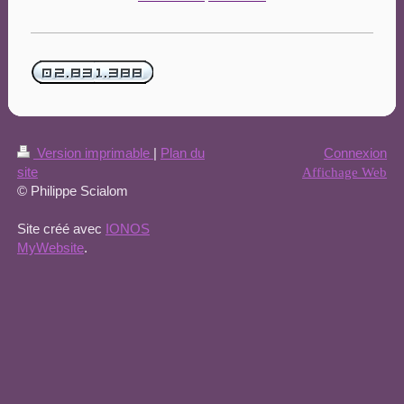
Version imprimable
|
Plan du
Connexion
site
Affichage Web
© Philippe Scialom
Site créé avec
IONOS
MyWebsite
.