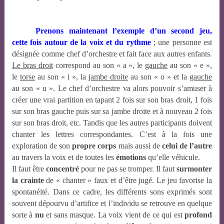
Prenons maintenant l’exemple d’un second jeu,
cette fois autour de la voix et du rythme
; une personne est
désignée comme chef d’orchestre et fait face aux autres enfants.
Le bras droit
correspond au son « a », le
gauche
au son « e »,
le
torse
au son « i », la
jambe droite
au son « o » et la
gauche
au son « u ». Le chef d’orchestre va alors pouvoir s’amuser à
créer une vrai partition en tapant 2 fois sur son bras droit, 1 fois
sur son bras gauche puis sur sa jambe droite et à nouveau 2 fois
sur son bras droit, etc. Tandis que les autres participants doivent
chanter les lettres correspondantes. C’est à la fois une
exploration de son
propre corps
mais aussi de
celui de l’autre
au travers la voix et de toutes les
émotions
qu’elle véhicule.
Il faut être
concentré
pour ne pas se tromper. Il faut
surmonter
la crainte
de « chanter » faux et d’être jugé. Le jeu favorise la
spontanéité. Dans ce cadre, les différents sons exprimés sont
souvent dépourvu d’artifice et l’individu se retrouve en quelque
sorte à
nu
et sans masque. La voix vient de ce qui est
profond