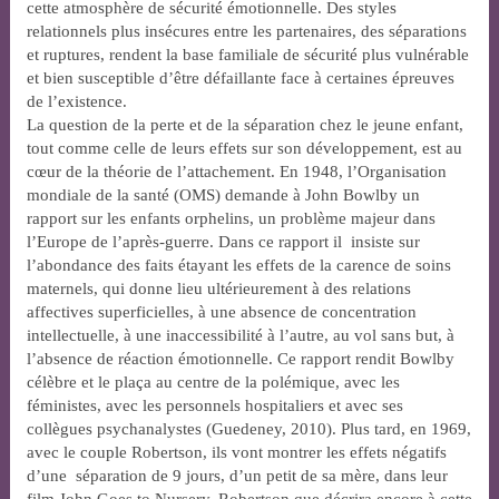
cette atmosphère de sécurité émotionnelle. Des styles
relationnels plus insécures entre les partenaires, des séparations
et ruptures, rendent la base familiale de sécurité plus vulnérable
et bien susceptible d’être défaillante face à certaines épreuves
de l’existence.
La question de la perte et de la séparation chez le jeune enfant,
tout comme celle de leurs effets sur son développement, est au
cœur de la théorie de l’attachement. En 1948, l’Organisation
mondiale de la santé (OMS) demande à John Bowlby un
rapport sur les enfants orphelins, un problème majeur dans
l’Europe de l’après-guerre. Dans ce rapport il insiste sur
l’abondance des faits étayant les effets de la carence de soins
maternels, qui donne lieu ultérieurement à des relations
affectives superficielles, à une absence de concentration
intellectuelle, à une inaccessibilité à l’autre, au vol sans but, à
l’absence de réaction émotionnelle. Ce rapport rendit Bowlby
célèbre et le plaça au centre de la polémique, avec les
féministes, avec les personnels hospitaliers et avec ses
collègues psychanalystes (Guedeney, 2010). Plus tard, en 1969,
avec le couple Robertson, ils vont montrer les effets négatifs
d’une séparation de 9 jours, d’un petit de sa mère, dans leur
film John Goes to Nursery. Robertson que décrira encore à cette